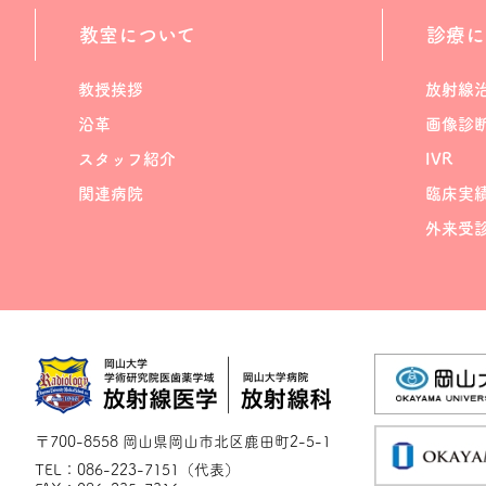
教室について
診療に
教授挨拶
放射線
沿革
画像診
スタッフ紹介
IVR
関連病院
臨床実
外来受
〒700-8558 岡山県岡山市北区鹿田町2-5-1
TEL：086-223-7151（代表）