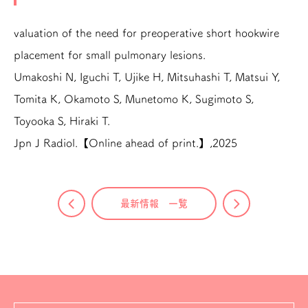
valuation of the need for preoperative short hookwire
placement for small pulmonary lesions.
Umakoshi N, Iguchi T, Ujike H, Mitsuhashi T, Matsui Y,
Tomita K, Okamoto S, Munetomo K, Sugimoto S,
Toyooka S, Hiraki T.
Jpn J Radiol.【Online ahead of print.】,2025
最新情報 一覧